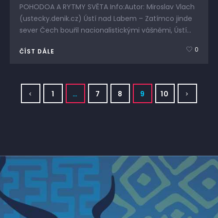
POHODOA A RYTMY SVĚTA Info:Autor: Miroslav Vlach
(ustecky.denik.cz) Ústí nad Labem – Zatímco jinde
sever Čech bouřil nacionalistickými vášněmi, Ústí...
0
ČÍST DÁLE
1
…
7
8
9
10