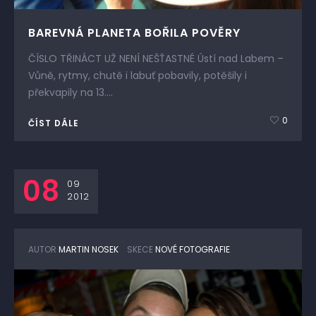
BAREVNÁ PLANETA BOŘILA POVĚRY
ČÍSLO TŘINÁCT UŽ NENÍ NEŠŤASTNÉ Ústí nad Labem –
Vůně, rytmy, chutě i labuť pobavily, potěšily i
překvapily na 13....
0
ČÍST DÁLE
08
09
2012
AUTOR
MARTIN NOSEK
SKECE
NOVÉ FOTOGRAFIE