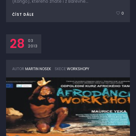
(Kongo), kterého znáte i z Barevné...
0
ČÍST DÁLE
28
03
2013
AUTOR
MARTIN NOSEK
SKECE
WORKSHOPY