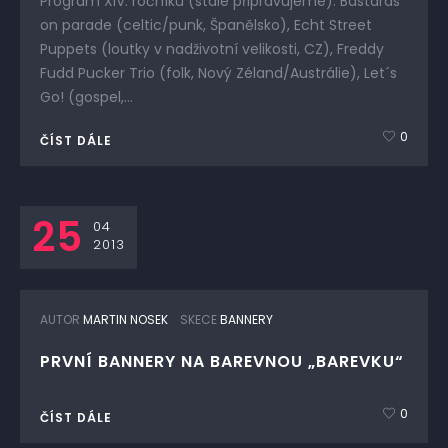
Program XIV. ročníku (stále připravujeme): Bastards
on parade (celtic/punk, Španělsko), Echt Street
Puppets (loutky v nadživotní velikosti, CZ), Freddy
Fudd Pucker Trio (folk, Nový Zéland/Austrálie), Let´s
Go! (gospel,...
0
ČÍST DÁLE
25
04
2013
AUTOR
MARTIN NOSEK
SKECE
BANNERY
PRVNÍ BANNERY NA BAREVNOU „BAREVKU“
0
ČÍST DÁLE