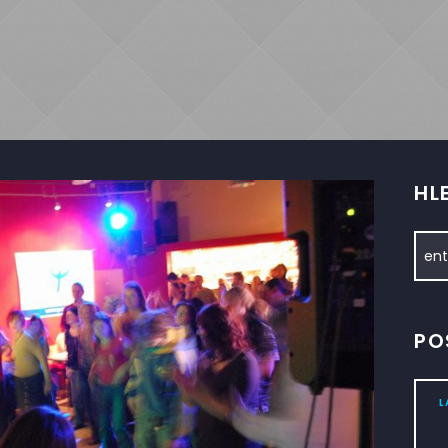
HL
PO
L