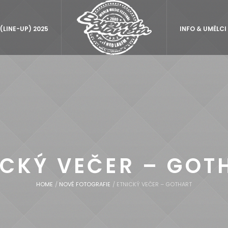
LINE-UP) 2025
INFO & UMĚLCI
ICKÝ VEČER – GOT
HOME
/
NOVÉ FOTOGRAFIE
/
ETNICKÝ VEČER – GOTHART