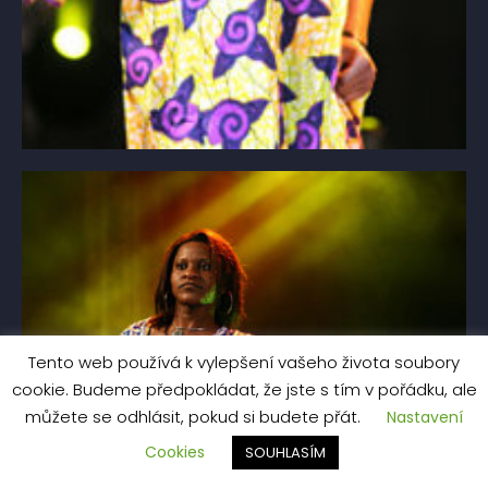
Tento web používá k vylepšení vašeho života soubory
cookie. Budeme předpokládat, že jste s tím v pořádku, ale
můžete se odhlásit, pokud si budete přát.
Nastavení
Cookies
SOUHLASÍM