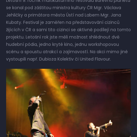
Letošní 9. ročník multikulturního festivalu Barevná planeta
se konal pod záštitou ministra kultury ČR Mgr. Václava
Jehličky a primátora města Ústí nad Labem Mgr. Jana
Kubaty. Festival je zaměřen na představování cizinců
žijících v ČR a sami tito cizinci se aktivně podílejí na tomto
projektu. Letošní rok jste měli možnost shlédnout dvě
hudební pódia, jedno kryté kino, jednu workshopovou
scénu a spoustu atrakcí a zajímavostí. Na akci mimo jiné
vystoupili např. Dubioza Kolektiv či United Flavour.