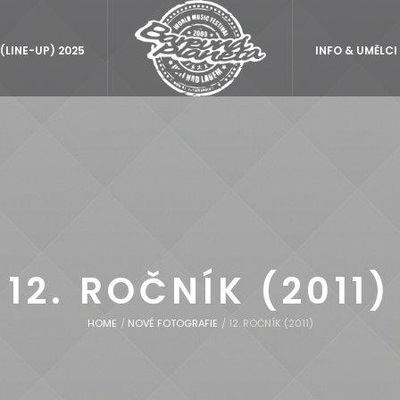
LINE-UP) 2025
INFO & UMĚLCI
12. ROČNÍK (2011)
HOME
/
NOVÉ FOTOGRAFIE
/
12. ROČNÍK (2011)