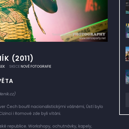
ÍK (2011)
SEK
SKECE
NOVÉ FOTOGRAFIE
VĚTA
enik.cz)
er Čech bouřil nacionalistickými vášněmi, Ústí bylo
izinci i Romové zde byli vítáni.
eské republice. Workshopy, ochutnávky, kapely,