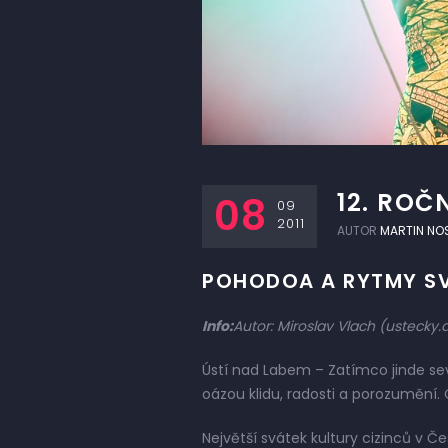
12. ROČN
08
09
2011
AUTOR
MARTIN NO
POHODOA A RYTMY S
Info:
Autor: Miroslav Vlach (ustecky.d
Ústí nad Labem – Zatímco jinde sev
oázou klidu, radosti a porozumění. C
Největší svátek kultury cizinců v Č