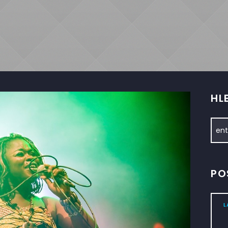
HL
PO
L