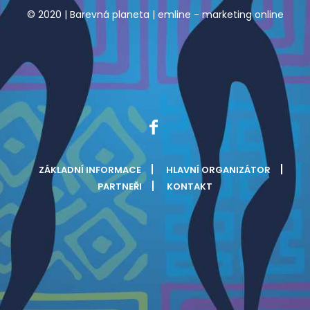
© 2020 | Barevná planeta |
emline - marketing online
ZÁKLADNÍ INFORMACE
HLAVNÍ ORGANIZÁTOR
PARTNEŘI
KONTAKT