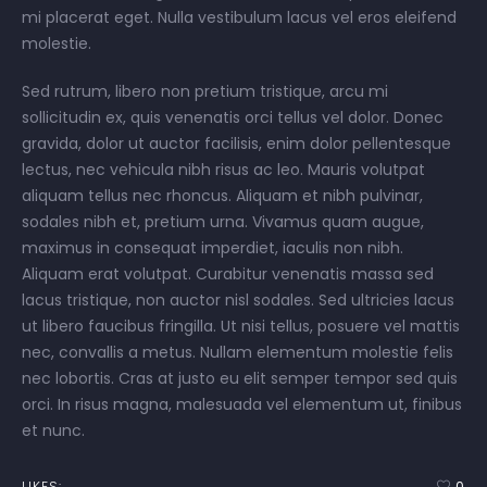
mi placerat eget. Nulla vestibulum lacus vel eros eleifend
molestie.
Sed rutrum, libero non pretium tristique, arcu mi
sollicitudin ex, quis venenatis orci tellus vel dolor. Donec
gravida, dolor ut auctor facilisis, enim dolor pellentesque
lectus, nec vehicula nibh risus ac leo. Mauris volutpat
aliquam tellus nec rhoncus. Aliquam et nibh pulvinar,
sodales nibh et, pretium urna. Vivamus quam augue,
maximus in consequat imperdiet, iaculis non nibh.
Aliquam erat volutpat. Curabitur venenatis massa sed
lacus tristique, non auctor nisl sodales. Sed ultricies lacus
ut libero faucibus fringilla. Ut nisi tellus, posuere vel mattis
nec, convallis a metus. Nullam elementum molestie felis
nec lobortis. Cras at justo eu elit semper tempor sed quis
orci. In risus magna, malesuada vel elementum ut, finibus
et nunc.
LIKES:
0