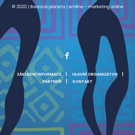
© 2020 | Barevná planeta |
emline - marketing online
ZÁKLADNÍ INFORMACE
HLAVNÍ ORGANIZÁTOR
PARTNEŘI
KONTAKT